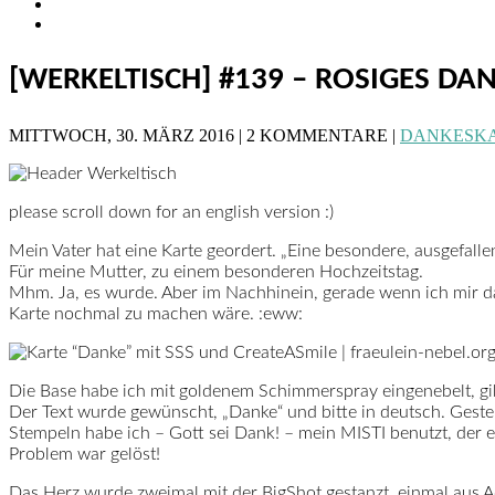
[WERKELTISCH] #139 – ROSIGES DA
MITTWOCH, 30. MÄRZ 2016 | 2 KOMMENTARE |
DANKESK
please scroll down for an english version :)
Mein Vater hat eine Karte geordert. „Eine besondere, ausgefalle
Für meine Mutter, zu einem besonderen Hochzeitstag.
Mhm. Ja, es wurde. Aber im Nachhinein, gerade wenn ich mir das
Karte nochmal zu machen wäre. :eww:
Die Base habe ich mit goldenem Schimmerspray eingenebelt, gib
Der Text wurde gewünscht, „Danke“ und bitte in deutsch. Gestemp
Stempeln habe ich – Gott sei Dank! – mein MISTI benutzt, der e
Problem war gelöst!
Das Herz wurde zweimal mit der BigShot gestanzt, einmal aus Aq