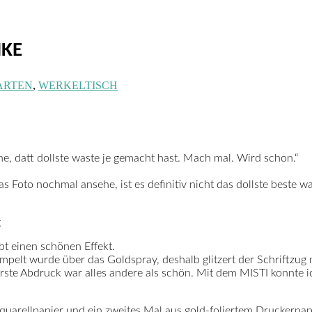
NKE
ARTEN
,
WERKELTISCH
ne, datt dollste waste je gemacht hast. Mach mal. Wird schon.“
 Foto nochmal ansehe, ist es definitiv nicht das dollste beste 
t einen schönen Effekt.
elt wurde über das Goldspray, deshalb glitzert der Schriftzug mi
rste Abdruck war alles andere als schön. Mit dem MISTI konnte i
uarellpapier und ein zweites Mal aus gold-foliertem Druckerpapi