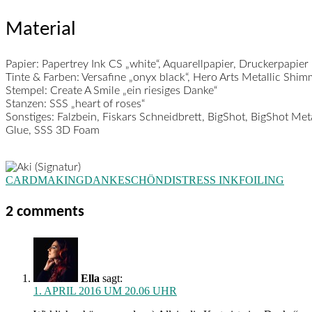
Material
Papier:
Papertrey Ink CS „white“, Aquarellpapier, Druckerpapier
Tinte & Farben:
Versafine „onyx black“, Hero Arts Metallic Shimme
Stempel:
Create A Smile „ein riesiges Danke“
Stanzen:
SSS „heart of roses“
Sonstiges:
Falzbein, Fiskars Schneidbrett, BigShot, BigShot M
Glue, SSS 3D Foam
CARDMAKING
DANKESCHÖN
DISTRESS INK
FOILING
2 comments
Ella
sagt:
1. APRIL 2016 UM 20.06 UHR