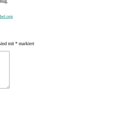
enug.
bel.org
sind mit
*
markiert