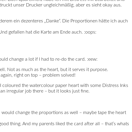
l druckt unser Drucker ungleichmäßig, aber es sieht okay aus.
nderem ein dezenteres „Danke“. Die Proportionen hätte ich auch
 Und gefallen hat die Karte am Ende auch. :oops:
ould change a lot if I had to re-do the card. :eew:
l. Not as much as the heart, but it serves it purpose.
 again, right on top – problem solved!
 I coloured the watercolour paper heart with some Distress Inks
 irregular job there – but it looks just fine.
 I would change the proportions as well – maybe tape the heart
a good thing. And my parents liked the card after all – that’s whats