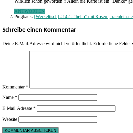
Wirklich schön geworden :) Allein die Karte ist ein „Danke“ g
ANTWORTEN
Pingback:
[Werkeltisch] #142 - "hello" mit Rosen | fraeulein-ne
Schreibe einen Kommentar
Deine E-Mail-Adresse wird nicht veröffentlicht.
Erforderliche Felder 
Kommentar
*
Name
*
E-Mail-Adresse
*
Website