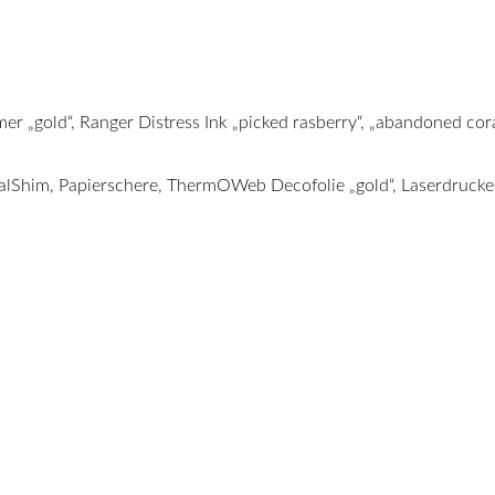
r „gold“, Ranger Distress Ink „picked rasberry“, „abandoned coral“
etalShim, Papierschere, ThermOWeb Decofolie „gold“, Laserdruck