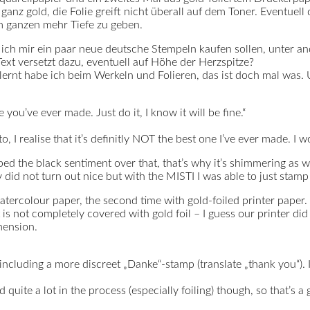
ganz gold, die Folie greift nicht überall auf dem Toner. Eventuel
em ganzen mehr Tiefe zu geben.
 ich mir ein paar neue deutsche Stempeln kaufen sollen, unter a
ext versetzt dazu, eventuell auf Höhe der Herzspitze?
elernt habe ich beim Werkeln und Folieren, das ist doch mal was.
you’ve ever made. Just do it, I know it will be fine.“
o, I realise that it’s definitly NOT the best one I’ve ever made. I w
 the black sentiment over that, that’s why it’s shimmering as wel
 did not turn out nice but with the MISTI I was able to just stamp
tercolour paper, the second time with gold-foiled printer paper.
s not completely covered with gold foil – I guess our printer did an
mension.
including a more discreet „Danke“-stamp (translate „thank you“).
ed quite a lot in the process (especially foiling) though, so that’s 