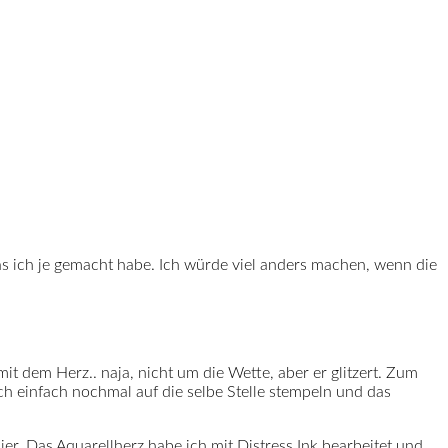
was ich je gemacht habe. Ich würde viel anders machen, wenn die
t dem Herz.. naja, nicht um die Wette, aber er glitzert. Zum
ch einfach nochmal auf die selbe Stelle stempeln und das
er. Das Aquarellherz habe ich mit Distress Ink bearbeitet und