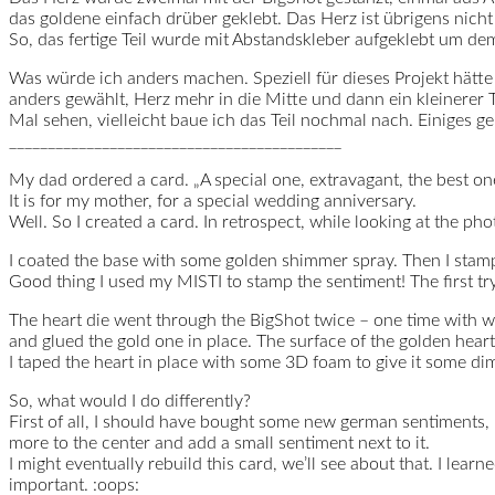
das goldene einfach drüber geklebt. Das Herz ist übrigens nicht 
So, das fertige Teil wurde mit Abstandskleber aufgeklebt um d
Was würde ich anders machen. Speziell für dieses Projekt hätte
anders gewählt, Herz mehr in die Mitte und dann ein kleinerer T
Mal sehen, vielleicht baue ich das Teil nochmal nach. Einiges g
___________________________________________
My dad ordered a card. „A special one, extravagant, the best one 
It is for my mother, for a special wedding anniversary.
Well. So I created a card. In retrospect, while looking at the phot
I coated the base with some golden shimmer spray. Then I stamped
Good thing I used my MISTI to stamp the sentiment! The first try
The heart die went through the BigShot twice – one time with wa
and glued the gold one in place. The surface of the golden heart i
I taped the heart in place with some 3D foam to give it some di
So, what would I do differently?
First of all, I should have bought some new german sentiments, 
more to the center and add a small sentiment next to it.
I might eventually rebuild this card, we’ll see about that. I learn
important. :oops: