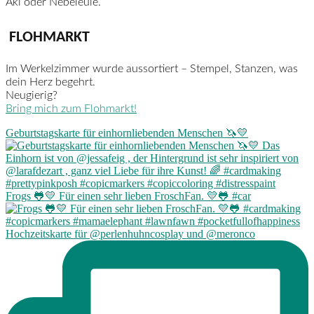
Aki oder Nebeleule.
FLOHMARKT
Im Werkelzimmer wurde aussortiert – Stempel, Stanzen, was
dein Herz begehrt.
Neugierig?
Bring mich zum Flohmarkt!
Geburtstagskarte für einhornliebenden Menschen 🦄💛
Frogs 🐸💛 Für einen sehr lieben FroschFan. 💛🐸 #car
Hochzeitskarte für @perlenhuhncosplay und @meronco