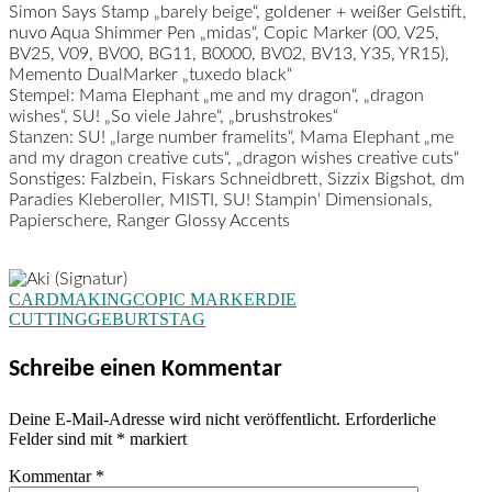
Simon Says Stamp „barely beige“, goldener + weißer Gelstift,
nuvo Aqua Shimmer Pen „midas“, Copic Marker (00, V25,
BV25, V09, BV00, BG11, B0000, BV02, BV13, Y35, YR15),
Memento DualMarker „tuxedo black“
Stempel:
Mama Elephant „me and my dragon“, „dragon
wishes“, SU! „So viele Jahre“, „brushstrokes“
Stanzen:
SU! „large number framelits“, Mama Elephant „me
and my dragon creative cuts“, „dragon wishes creative cuts“
Sonstiges:
Falzbein, Fiskars Schneidbrett, Sizzix Bigshot, dm
Paradies Kleberoller, MISTI, SU! Stampin‘ Dimensionals,
Papierschere, Ranger Glossy Accents
CARDMAKING
COPIC MARKER
DIE
CUTTING
GEBURTSTAG
Schreibe einen Kommentar
Deine E-Mail-Adresse wird nicht veröffentlicht.
Erforderliche
Felder sind mit
*
markiert
Kommentar
*