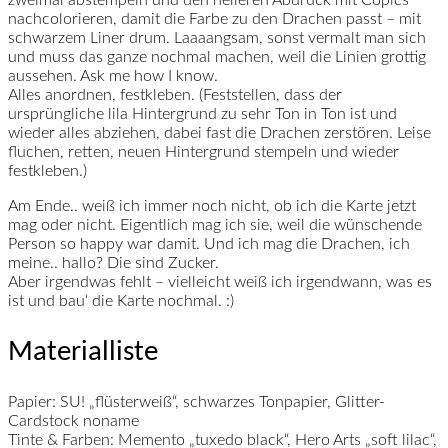
nachcolorieren, damit die Farbe zu den Drachen passt – mit
schwarzem Liner drum. Laaaangsam, sonst vermalt man sich
und muss das ganze nochmal machen, weil die Linien grottig
aussehen. Ask me how I know.
Alles anordnen, festkleben. (Feststellen, dass der
ursprüngliche lila Hintergrund zu sehr Ton in Ton ist und
wieder alles abziehen, dabei fast die Drachen zerstören. Leise
fluchen, retten, neuen Hintergrund stempeln und wieder
festkleben.)
Am Ende.. weiß ich immer noch nicht, ob ich die Karte jetzt
mag oder nicht. Eigentlich mag ich sie, weil die wünschende
Person so happy war damit. Und ich mag die Drachen, ich
meine.. hallo? Die sind Zucker.
Aber irgendwas fehlt – vielleicht weiß ich irgendwann, was es
ist und bau‘ die Karte nochmal. :)
Materialliste
Papier:
SU! „flüsterweiß“, schwarzes Tonpapier, Glitter-
Cardstock noname
Tinte & Farben:
Memento „tuxedo black“, Hero Arts „soft lilac“,