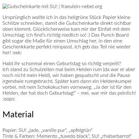
Ursprünglich wollte ich in das hellgrüne Stück Papier kleine
Schlitze schneiden, damit die Gutscheinkarte direkt sichtbar
oben klemmt. Glücklicherweise kam mir der Einfall mit dem
Umschlag; ich find’s richtig niedlich so! :) Das Punch Board
gibt sogar die Maße für einen Umschlag her, in den eine
Geschenkkarte perfekt reinpasst. Ich geb das Teil nie wieder
her! :eek:
Habt ihr schonmal einen Geburtstag so richtig verpeilt?
Ich stand zu Schulzeiten mal beim Helden rum
(da war er aber
noch nicht mein Held)
, wir haben gequatscht und die Pause
irgendwie rumgebracht. Später kam dann ein Heldenkumpel
vorbei, mit nem Schokokuchen vorneweg. „Ja der ist für den
Helden, der hat doch Geburtstag!“ – mei, war mir das peinlich!
:oops:
Material
Papier:
SU! „jade, „vanille pur“, „apfelgrün“
Tinte & Farben:
Memento „tuxedo black“, SU! „rhabarbarrot“