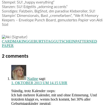
Stempel:
SU! „happy everything“
Stanzen:
SU! Edgelits „adorning accents“
Sonstiges:
Falzbein, BigShot, dm paradise Kleberoller, SU!
Stampin’ Dimensionals, Bast „cremefarben“, *We R Memory
Keepers – Envelope Punch Board, gemustertes Papier von Aldi
Süd
CARDMAKING
GEBURTSTAG
GUTSCHEIN
PATTERNED
PAPER
2 comments
Nadine
sagt:
1. OKTOBER 2013 UM 14.15 UHR
Ständig, trotz Kalender :oops:
Ich hab mehrere Kalender, mit und ohne Erinnerung. Und
trotzdem klappt es, wenns hoch kommt, bei 30% aller
Geburtstagskinder :neutral: