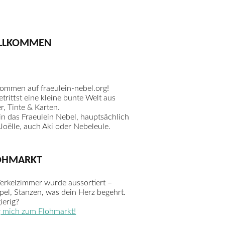
LLKOMMEN
kommen auf fraeulein-nebel.org!
trittst eine kleine bunte Welt aus
r, Tinte & Karten.
in das Fraeulein Nebel, hauptsächlich
Joëlle, auch Aki oder Nebeleule.
OHMARKT
erkelzimmer wurde aussortiert –
pel, Stanzen, was dein Herz begehrt.
ierig?
g mich zum Flohmarkt!