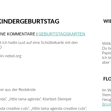
KINDERGEBURTSTAG
WI
KEINE KOMMENTARE |
GEBURTSTAGSKARTEN
ich hatte Lust auf eine Schüttelkarte mit den
Will
D
Du be
Papie
Ich b
aber 
FL
er aus der Restekiste
Im W
Stem
a“, „little lama agenda“, Klartext-Stempel
Neug
Brin
a creative cuts“, „little lama agenda creative cuts“,