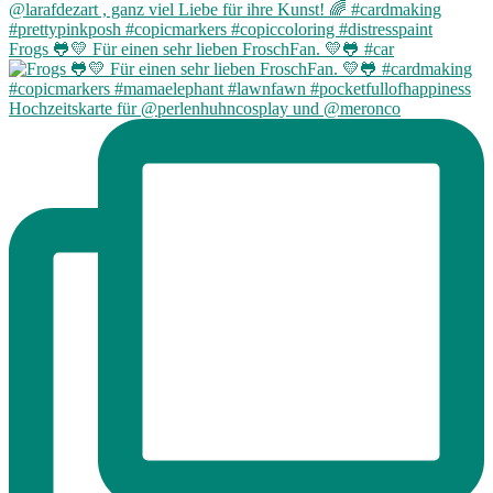
Frogs 🐸💛 Für einen sehr lieben FroschFan. 💛🐸 #car
Hochzeitskarte für @perlenhuhncosplay und @meronco