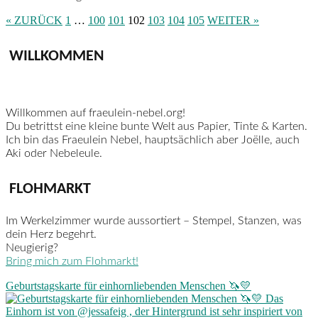
« ZURÜCK
1
…
100
101
102
103
104
105
WEITER »
WILLKOMMEN
Willkommen auf fraeulein-nebel.org!
Du betrittst eine kleine bunte Welt aus Papier, Tinte & Karten.
Ich bin das Fraeulein Nebel, hauptsächlich aber Joëlle, auch
Aki oder Nebeleule.
FLOHMARKT
Im Werkelzimmer wurde aussortiert – Stempel, Stanzen, was
dein Herz begehrt.
Neugierig?
Bring mich zum Flohmarkt!
Geburtstagskarte für einhornliebenden Menschen 🦄💛