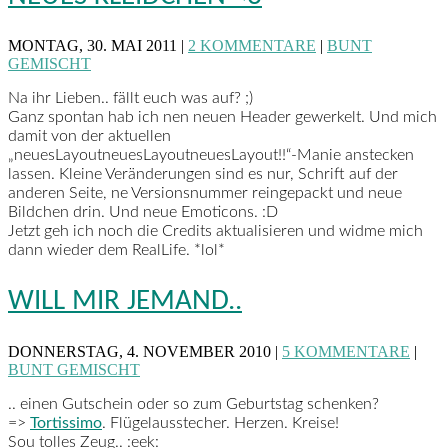
MONTAG, 30. MAI 2011 |
2 KOMMENTARE
|
BUNT
GEMISCHT
Na ihr Lieben.. fällt euch was auf? ;)
Ganz spontan hab ich nen neuen Header gewerkelt. Und mich
damit von der aktuellen
„neuesLayoutneuesLayoutneuesLayout!!“-Manie anstecken
lassen. Kleine Veränderungen sind es nur, Schrift auf der
anderen Seite, ne Versionsnummer reingepackt und neue
Bildchen drin. Und neue Emoticons. :D
Jetzt geh ich noch die Credits aktualisieren und widme mich
dann wieder dem RealLife. *lol*
WILL MIR JEMAND..
DONNERSTAG, 4. NOVEMBER 2010 |
5 KOMMENTARE
|
BUNT GEMISCHT
.. einen Gutschein oder so zum Geburtstag schenken?
=>
Tortissimo
. Flügelausstecher. Herzen.
Kreise!
Sou tolles Zeug.. :eek: