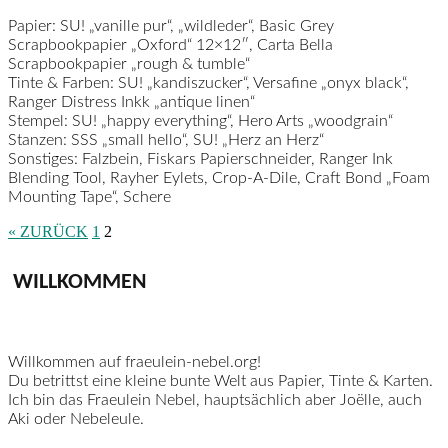
Papier:
SU! „vanille pur“, „wildleder“, Basic Grey
Scrapbookpapier „Oxford“ 12×12″, Carta Bella
Scrapbookpapier „rough & tumble“
Tinte & Farben:
SU! „kandiszucker“, Versafine „onyx black“,
Ranger Distress Inkk „antique linen“
Stempel:
SU! „happy everything“, Hero Arts „woodgrain“
Stanzen:
SSS „small hello“, SU! „Herz an Herz“
Sonstiges:
Falzbein, Fiskars Papierschneider, Ranger Ink
Blending Tool, Rayher Eylets, Crop-A-Dile, Craft Bond „Foam
Mounting Tape“, Schere
« ZURÜCK
1
2
WILLKOMMEN
Willkommen auf fraeulein-nebel.org!
Du betrittst eine kleine bunte Welt aus Papier, Tinte & Karten.
Ich bin das Fraeulein Nebel, hauptsächlich aber Joëlle, auch
Aki oder Nebeleule.