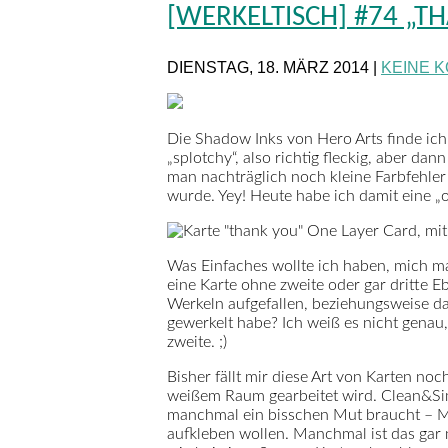
[WERKELTISCH] #74 „T
DIENSTAG, 18. MÄRZ 2014 |
KEINE 
Die Shadow Inks von Hero Arts finde ich j
„splotchy“, also richtig fleckig, aber d
man nachträglich noch kleine Farbfehler
wurde. Yey! Heute habe ich damit eine „o
Was Einfaches wollte ich haben, mich ma
eine Karte ohne zweite oder gar dritte E
Werkeln aufgefallen, beziehungsweise das
gewerkelt habe? Ich weiß es nicht genau,
zweite. ;)
Bisher fällt mir diese Art von Karten noc
weißem Raum gearbeitet wird. Clean&Simple
manchmal ein bisschen Mut braucht – M
aufkleben wollen. Manchmal ist das gar 