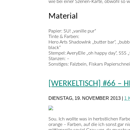
wie bei einer Szenen-Karte, obwohl so w
Material
Papier:
SU! „vanille pur“
Tinte & Farben:
Hero Arts ShadowInk „butter bar“, „bubble
black“
Stempel:
AveryElle „oh happy day“, SSS „
Stanzen:
–
Sonstiges:
Falzbein, Fiskars Papierschne
[WERKELTISCH] #66 – 
DIENSTAG, 19. NOVEMBER 2013 |
1
Sou. Ich wollte was in herbstlichen Farb
orange – Farben, auf die ich sonst gar ni
mittlerweile soviel Grau vor, da musste w