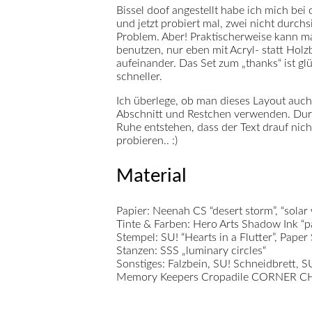
Bissel doof angestellt habe ich mich bei
und jetzt probiert mal, zwei nicht durchs
Problem. Aber! Praktischerweise kann ma
benutzen, nur eben mit Acryl- statt Holz
aufeinander. Das Set zum „thanks“ ist gl
schneller.
Ich überlege, ob man dieses Layout auc
Abschnitt und Restchen verwenden. Durc
Ruhe entstehen, dass der Text drauf nich
probieren.. :)
Material
Papier:
Neenah CS “desert storm”, “solar 
Tinte & Farben:
Hero Arts Shadow Ink “pa
Stempel:
SU! “Hearts in a Flutter”, Pape
Stanzen:
SSS „luminary circles“
Sonstiges:
Falzbein, SU! Schneidbrett, S
Memory Keepers Cropadile CORNER 