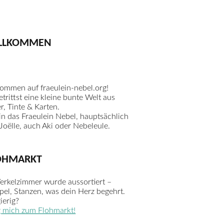
LLKOMMEN
kommen auf fraeulein-nebel.org!
trittst eine kleine bunte Welt aus
r, Tinte & Karten.
in das Fraeulein Nebel, hauptsächlich
Joëlle, auch Aki oder Nebeleule.
OHMARKT
erkelzimmer wurde aussortiert –
pel, Stanzen, was dein Herz begehrt.
ierig?
g mich zum Flohmarkt!