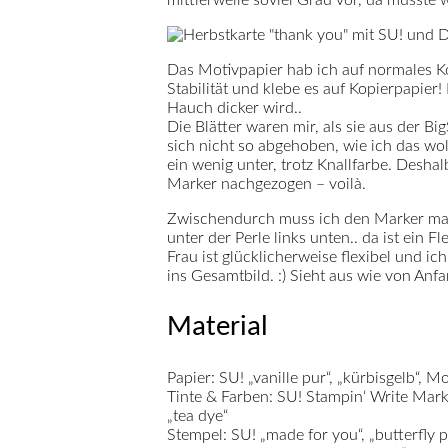
Das Motivpapier hab ich auf normales Kop
Stabilität und klebe es auf
Kopierpapier
!
Hauch dicker wird..
Die Blätter waren mir, als sie aus der Bi
sich nicht so abgehoben, wie ich das wo
ein wenig unter, trotz Knallfarbe. Desha
Marker nachgezogen – voilà.
Zwischendurch muss ich den Marker mal
unter der Perle links unten.. da ist ein 
Frau ist glücklicherweise flexibel und ich
ins Gesamtbild. :) Sieht aus wie von Anfa
Material
Papier:
SU! „vanille pur“, „kürbisgelb“, M
Tinte & Farben:
SU! Stampin‘ Write Marker
„tea dye“
Stempel:
SU! „made for you“, „butterfly p