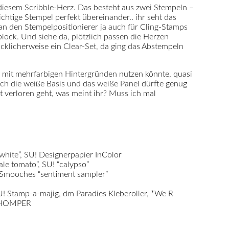
 diesem Scribble-Herz. Das besteht aus zwei Stempeln –
ichtige Stempel perfekt übereinander.. ihr seht das
n den Stempelpositionierer ja auch für Cling-Stamps
block. Und siehe da, plötzlich passen die Herzen
ücklicherweise ein Clear-Set, da ging das Abstempeln
h mit mehrfarbigen Hintergründen nutzen könnte, quasi
h die weiße Basis und das weiße Panel dürfte genug
t verloren geht, was meint ihr? Muss ich mal
white”, SU! Designerpapier InColor
le tomato”, SU! “calypso”
r Smooches “sentiment sampler”
U! Stamp-a-majig, dm Paradies Kleberoller, *We R
CHOMPER