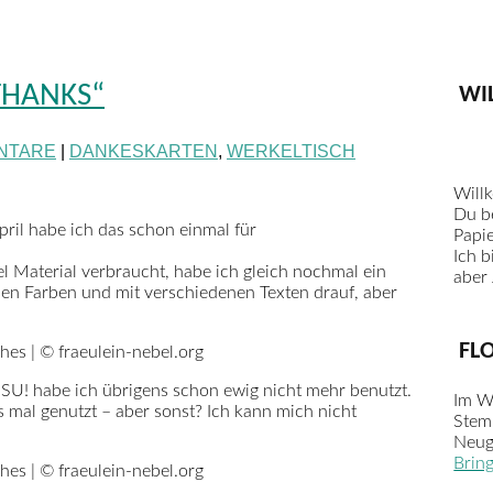
„THANKS“
WI
NTARE
|
DANKESKARTEN
,
WERKELTISCH
Will
Du be
pril habe ich das schon einmal für
Papie
Ich b
iel Material verbraucht, habe ich gleich nochmal ein
aber 
enen Farben und mit verschiedenen Texten drauf, aber
FL
n SU! habe ich übrigens schon ewig nicht mehr benutzt.
Im W
s mal genutzt – aber sonst? Ich kann mich nicht
Stem
Neug
Brin