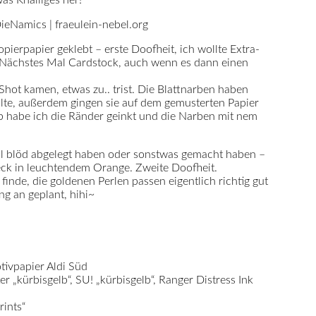
ierpapier geklebt – erste Doofheit, ich wollte Extra-
 Nächstes Mal Cardstock, auch wenn es dann einen
gShot kamen, etwas zu.. trist. Die Blattnarben haben
llte, außerdem gingen sie auf dem gemusterten Papier
lb habe ich die Ränder geinkt und die Narben mit nem
 blöd abgelegt haben oder sonstwas gemacht haben –
Fleck in leuchtendem Orange. Zweite Doofheit.
 finde, die goldenen Perlen passen eigentlich richtig gut
ng an geplant, hihi~
otivpapier Aldi Süd
 „kürbisgelb“, SU! „kürbisgelb“, Ranger Distress Ink
rints“