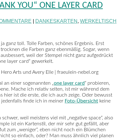
HANK YOU“ ONE LAYER CARD
KOMMENTARE
|
DANKESKARTEN
,
WERKELTISCH
a ganz toll. Tolle Farben, schönes Ergebnis. Erst
ann trocknen die Farben ganz ebenmäßig. Sogar, wenn
 ausbessert, weil der Stempel nicht ganz aufgedrückt
ne layer card“ gewerkelt.
l an einer sogenannten „
one layer card
“ probieren,
bene. Mache ich relativ selten, ist mir während dem
 hier ist die erste, die ich auch zeige. Oder bewusst
 jedenfalls finde ich in meiner
Foto-Übersicht
keine
h schwer, weil meistens viel mit „negative space“, also
 ist ein Kartenstil, der mir sehr gut gefällt, aber
ut zum „weniger“, eben nicht noch ein Blümchen
nicht so einfach, oder? Man muss ähnlich viel planen