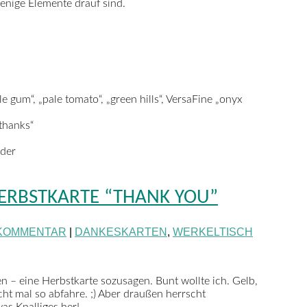
enige Elemente drauf sind.
 gum“, „pale tomato“, „green hills“, VersaFine „onyx
thanks“
ider
HERBSTKARTE “THANK YOU”
 KOMMENTAR
|
DANKESKARTEN
,
WERKELTISCH
en – eine Herbstkarte sozusagen. Bunt wollte ich. Gelb,
cht mal so abfahre. ;) Aber draußen herrscht
as Knalliges her!