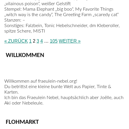
„vilainous poison“, weißer Gelstift
Stempel:
Mama Elephant „big boo“, My Favorite Things
„witch way is the candy“, The Greeting Farm „scaredy cat“
Stanzen:
–
Sonstiges:
Falzbein, Tonic Hebelschneider, dm Kleberoller,
spitze Schere, MISTI
« ZURÜCK
1
2
3
4
…
105
WEITER »
WILLKOMMEN
Willkommen auf fraeulein-nebel.org!
Du betrittst eine kleine bunte Welt aus Papier, Tinte &
Karten.
Ich bin das Fraeulein Nebel, hauptsächlich aber Joëlle, auch
Aki oder Nebeleule.
FLOHMARKT