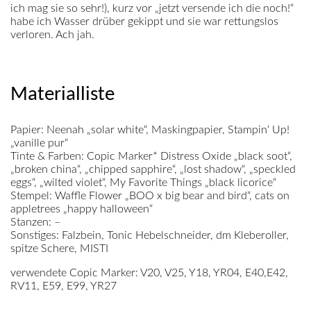
ich mag sie so sehr!), kurz vor „jetzt versende ich die noch!“
habe ich Wasser drüber gekippt und sie war rettungslos
verloren. Ach jah.
Materialliste
Papier:
Neenah „solar white“, Maskingpapier, Stampin‘ Up!
„vanille pur“
Tinte & Farben:
Copic Marker* Distress Oxide „black soot“,
„broken china“, „chipped sapphire“, „lost shadow“, „speckled
eggs“, „wilted violet“, My Favorite Things „black licorice“
Stempel:
Waffle Flower „BOO x big bear and bird“, cats on
appletrees „happy halloween“
Stanzen:
–
Sonstiges:
Falzbein, Tonic Hebelschneider, dm Kleberoller,
spitze Schere, MISTI
verwendete Copic Marker:
V20, V25, Y18, YR04, E40,E42,
RV11, E59, E99, YR27