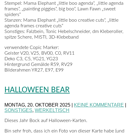
Stempel:
Mama Elephant „little boo agenda“, „little agenda
frames“, „painting piggies“, big boo“, Lawn Fawn „sweet
spiders“
Stanzen:
Mama Elephant „little boo creative cuts“, „little
agenda frames creative cuts“
Sonstiges:
Falzbein, Tonic Hebelschneider, dm Kleberoller,
spitze Schere, MISTI, 3D-Klebeband
verwendete Copic Marker:
Geister
V20, V25, BV00, C0, RV11
Deko
C3, C5, YG21, YG23
Hintergrund Gemälde
R59, RV29
Bilderahmen
YR27, E97, E99
HALLOWEEN BEAR
MONTAG, 20. OKTOBER 2025 |
KEINE KOMMENTARE
|
SONSTIGES
,
WERKELTISCH
Dieses Jahr Bock auf Halloween-Karten.
Bin sehr froh, dass ich ein Foto von dieser Karte habe (und