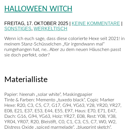
HALLOWEEN WITCH
FREITAG, 17. OKTOBER 2025 |
KEINE KOMMENTARE
|
SONSTIGES
,
WERKELTISCH
Wenn ich euch sage, dass diese colorierte Hexe seit 2021! in
meinem Stanz-Schüsselchen „für irgendwann mal“
rumgehangen hat, ne.. Aber zu dem neuen Häuschen passt
sie doch perfekt, oder?
Materialliste
Papier:
Neenah „solar white“, Maskingpapier
Tinte & Farben:
Memento „tuxedo black“, Copic Marker
Hexe: R20, C3, C5, C7, G17, G94, YG63, Y28, YR20, YR27,
E08, E21, E37, E53, E44, E55, E97, Haus: E70, E71, E47,
Dach: G16, G94, YG63, Holz: YR27, E08, Rest: Y08, Y38,
YR04, YR07, R20, Bleistift, C0, C1, C3, C5, C7, W0, W2,
Distress Oxide „spiced marmelade“, „blueprint sketch“,